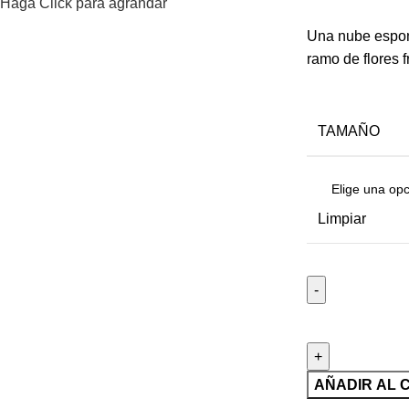
Haga Click para agrandar
Una nube espon
ramo de flores f
TAMAÑO
Limpiar
AÑADIR AL 