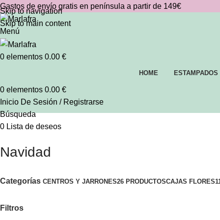
Gastos de envío gratis en península a partir de 149€
Skip to navigation
Skip to main content
Menú
0
elementos
0.00
€
HOME
ESTAMPADOS
0
elementos
0.00
€
Inicio De Sesión / Registrarse
Búsqueda
0
Lista de deseos
Navidad
Categorías
CENTROS Y JARRONES
26 PRODUCTOS
CAJAS FLORES
1
Filtros