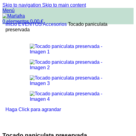
Skip to navigation
Skip to main content
Menú
0
elementos
0.00
€
Inicio
EVENTOS
Accesorios
Tocado paniculata
preservada
Haga Click para agrandar
Tocado paniculata preservada