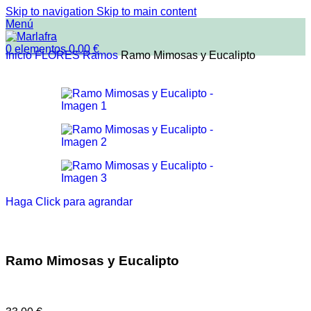
Skip to navigation
Skip to main content
Menú
0
elementos
0.00
€
Inicio
FLORES
Ramos
Ramo Mimosas y Eucalipto
Haga Click para agrandar
Ramo Mimosas y Eucalipto