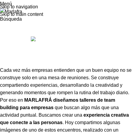
Menú
Skip to navigation
Skip to main content
Talleres
Búsqueda
Team building en Navarra
Publicado por
Marta
marzo 5, 2026
En marzo 5, 2026
0
Cada vez más empresas entienden que un buen equipo no se
construye solo en una mesa de reuniones. Se construye
compartiendo experiencias, desarrollando la creatividad y
generando momentos que rompen la rutina del trabajo diario.
Por eso en
MARLAFRÁ diseñamos talleres de team
building para empresas
que buscan algo más que una
actividad puntual. Buscamos crear una
experiencia creativa
que conecte a las personas
. Hoy compartimos algunas
imágenes de uno de estos encuentros, realizado con un