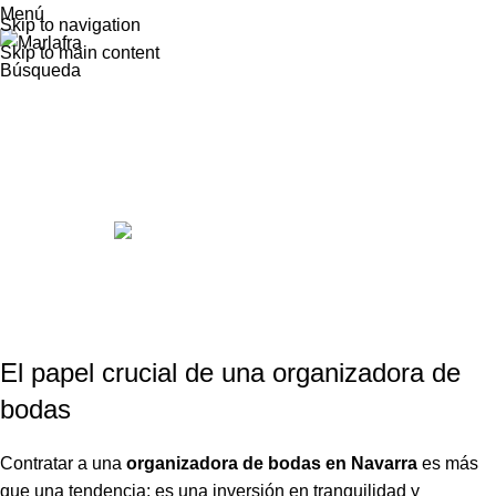
Menú
Skip to navigation
Skip to main content
Bodas
Búsqueda
Organizadora de Bodas en
Navarra: Clave para un evento
inolvidable
Publicado por
Marta
abril 8, 2024
En febrero 15, 2024
0
El papel crucial de una organizadora de
bodas
Contratar a una
organizadora de bodas en Navarra
es más
que una tendencia; es una inversión en tranquilidad y